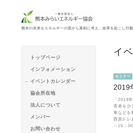
熊本の未来をエネルギーの面から真剣に考え、改革を起こし行
イ
トップページ
インフォメーション
セミナー
イベントカレンダー
201
協会所在地
「201
法人について
害者を少
車などを
メンバー
西原3-
～15：30
お問い合わせ