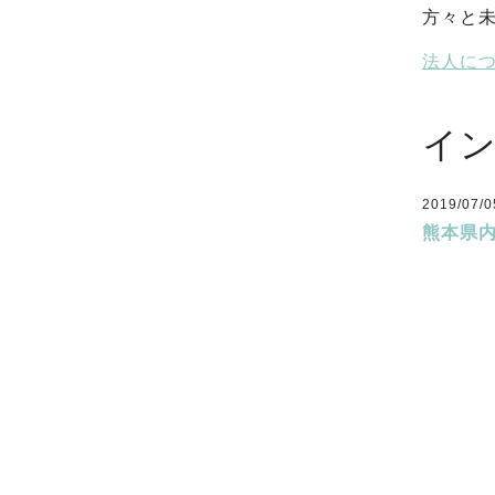
方々と
法人に
イ
2019/07/0
熊本県